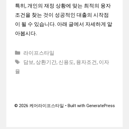
특히, 개인의 재정 상황에 맞는 최적의 융자
조건을 찾는 것이 성공적인 대출의 시작점
이 될 수 있습니다. 아래 글에서 자세하게 알
아봅시다.
Categories
라이프스타일
Tags
담보
,
상환기간
,
신용도
,
융자조건
,
이자
율
© 2026 케어라이프스타일
• Built with
GeneratePress